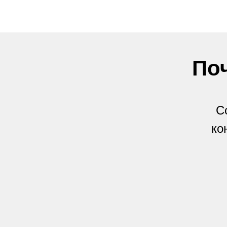
По
С
ко