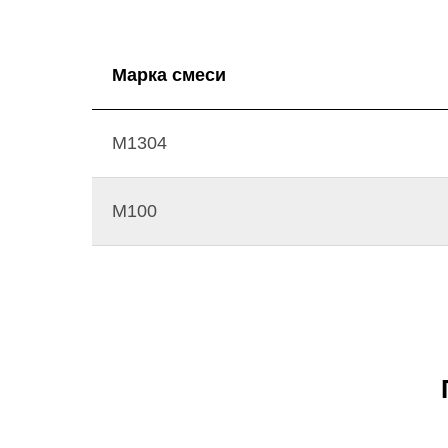
Марка смеси
М1304
М100