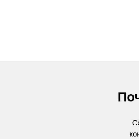
По
С
ко