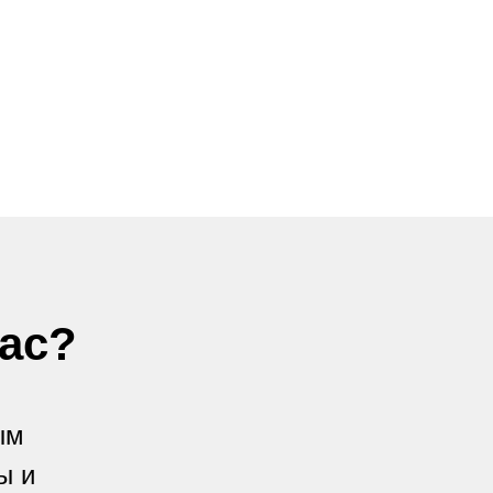
ас?
ым
ы и