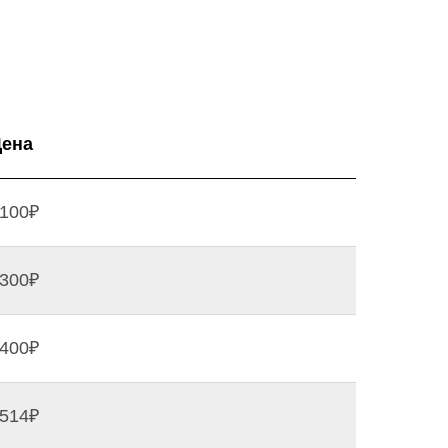
ена
100₽
300₽
400₽
514₽