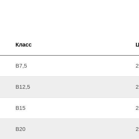
Класс
Ц
В7,5
2
B12,5
2
B15
2
В20
2